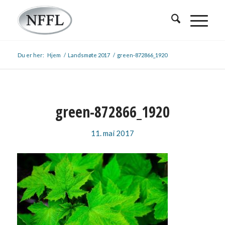
Du er her:
Hjem
/
Landsmøte 2017
/
green-872866_1920
green-872866_1920
11. mai 2017