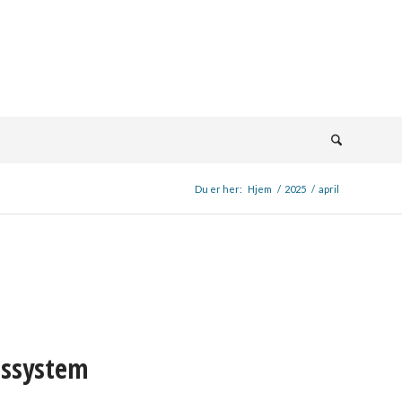
Du er her:
Hjem
/
2025
/
april
gssystem