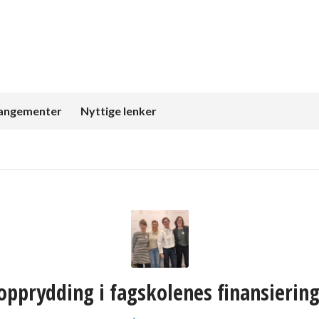
angementer
Nyttige lenker
opprydding i fagskolenes finansierin