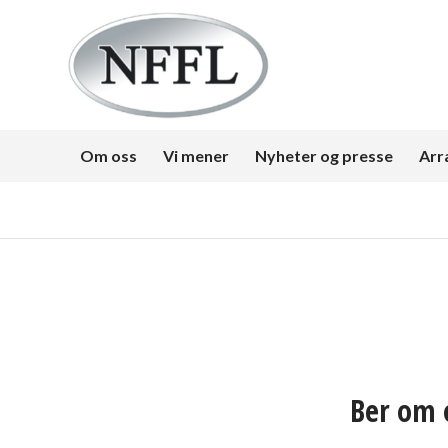
Om oss
Vi mener
Nyheter og presse
Arr
Ber om 