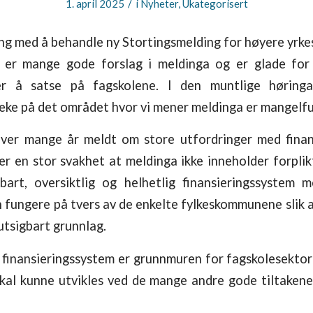
/
1. april 2025
i
Nyheter
,
Ukategorisert
ang med å behandle ny Stortingsmelding for høyere yrke
er mange gode forslag i meldinga og er glade for 
er å satse på fagskolene. I den muntlige hørin
peke på det området hvor vi mener meldinga er mangelful
ver mange år meldt om store utfordringer med finan
 en stor svakhet at meldinga ikke inneholder forplik
gbart, oversiktlig og helhetlig finansieringssystem
 fungere på tvers av de enkelte fylkeskommunene slik a
utsigbart grunnlag.
 finansieringssystem er grunnmuren for fagskolesektor
kal kunne utvikles ved de mange andre gode tiltakene