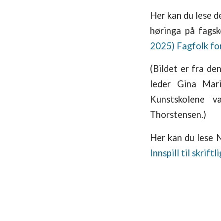
Her kan du lese d
høringa på fags
2025) Fagfolk for
(Bildet er fra de
leder Gina Mar
Kunstskolene v
Thorstensen.)
Her kan du lese N
Innspill til skrif