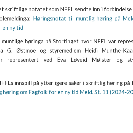
et skriftlige notatet som NFFL sendte inn i forbindels
kolemeldinga:
Høringsnotat til muntlig høring på Mel
 en ny tid
n muntlige høringa på Stortinget hvor NFFL var repre
ia G. Østmoe og styremedlem Heidi Munthe-Ka
ar representert ved Eva Løveid Mølster og sty
FFLs innspill på ytterligere saker i skriftlig høring på
tlig høring om Fagfolk for en ny tid Meld. St. 11 (2024-2