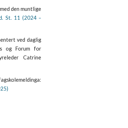
e med den muntlige
d. St. 11 (2024 –
sentert ved daglig
as og Forum for
releder Catrine
 fagskolemeldinga:
025)