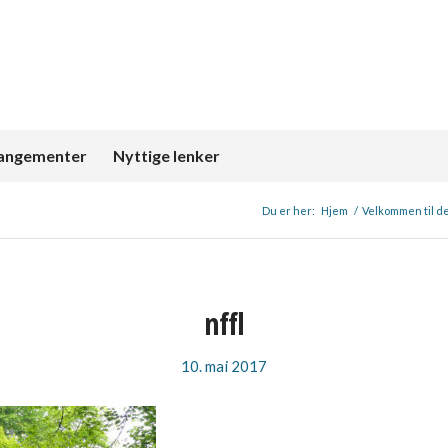
angementer
Nyttige lenker
Du er her:
Hjem
/
Velkommen til de
nffl
10. mai 2017