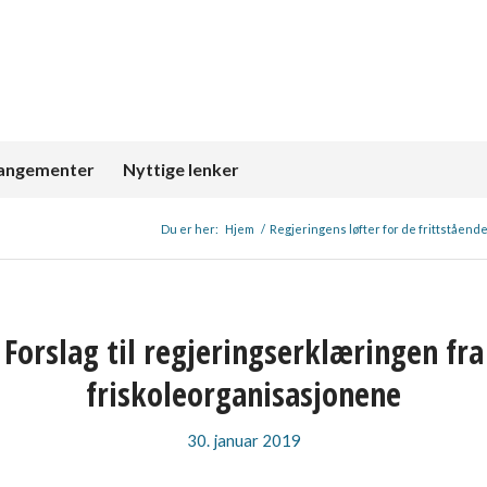
angementer
Nyttige lenker
Du er her:
Hjem
/
Regjeringens løfter for de frittståend
Forslag til regjeringserklæringen fra
friskoleorganisasjonene
30. januar 2019