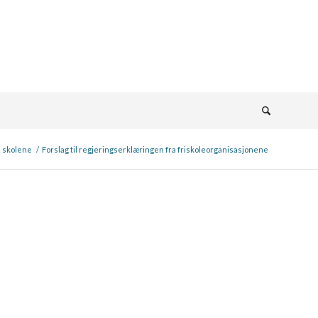
e skolene
/
Forslag til regjeringserklæringen fra friskoleorganisasjonene