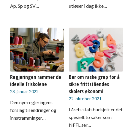
Ap, Sp og SV…
utløser i dag ikke…
Regjeringen rammer de
Ber om raske grep for å
ideelle friskolene
sikre frittståendes
skolers økonomi
28. januar 2022
22. oktober 2021
Den nye regjeringens
I årets statsbudsjett er det
forslag til endringer og
spesielt to saker som
innstramminger…
NFFL ser…