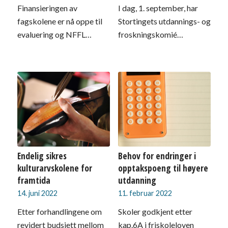
Finansieringen av
I dag, 1. september, har
fagskolene er nå oppe til
Stortingets utdannings- og
evaluering og NFFL…
froskningskomié…
Endelig sikres
Behov for endringer i
kulturarvskolene for
opptakspoeng til høyere
framtida
utdanning
14. juni 2022
11. februar 2022
Etter forhandlingene om
Skoler godkjent etter
revidert budsjett mellom
kap.6A i friskoleloven