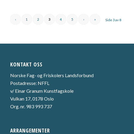
‹
1
2
3
4
5
›
»
Side 3 av 8
KONTAKT OSS
Norske Fag- og Friskolers Landsforbund
Postadresse: NFFL
v/ Einar Granum Kunstfagskole
Vulkan 17, 0178 Oslo
Org. nr. 983 993 737
ARRANGEMENTER