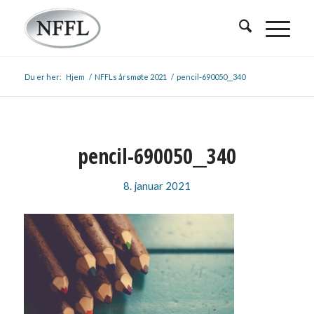
Du er her:
Hjem
/
NFFLs årsmøte 2021
/
pencil-690050__340
pencil-690050__340
8. januar 2021