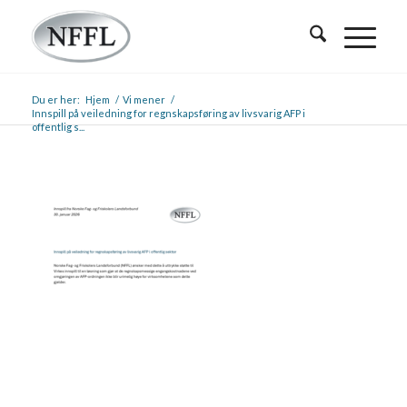
Du er her:
Hjem
/
Vi mener
/
Innspill på veiledning for regnskapsføring av livsvarig AFP i
offentlig s...