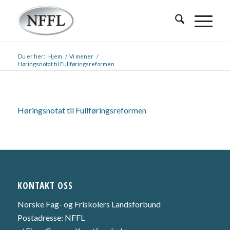
Du er her:
Hjem
/
Vi mener
/
Høringsnotat til Fullføringsreformen
Høringsnotat til Fullføringsreformen
KONTAKT OSS
Norske Fag- og Friskolers Landsforbund
Postadresse: NFFL