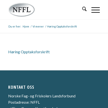
Du er her:
Hjem
/
Vi mener
/
Høring Opptaksforskrift
Høring Opptaksforskrift
KONTAKT OSS
Norske Fag- og Friskolers Landsforbund
Postadresse: NFFL