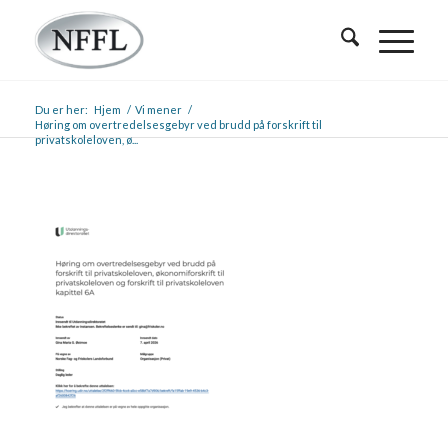
Du er her:
Hjem
/
Vi mener
/
Høring om overtredelsesgebyr ved brudd på forskrift til
privatskoleloven, ø...