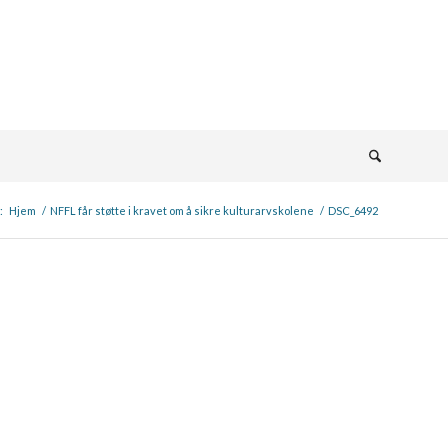
:
Hjem
/
NFFL får støtte i kravet om å sikre kulturarvskolene
/
DSC_6492