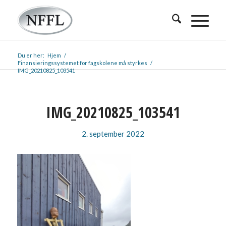
Du er her:
Hjem
/
Finansieringssystemet for fagskolene må styrkes
/
IMG_20210825_103541
IMG_20210825_103541
2. september 2022