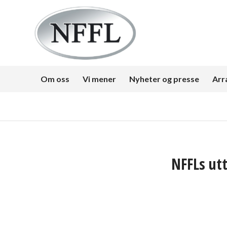
Om oss
Vi mener
Nyheter og presse
Arr
NFFLs utt