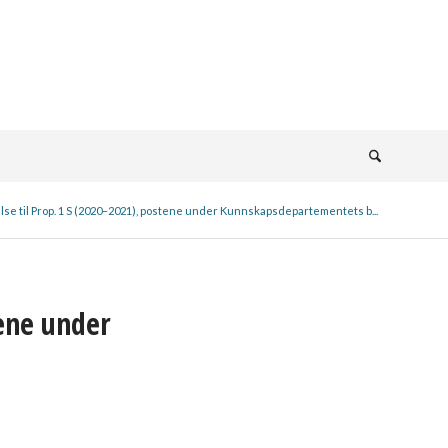
lse til Prop. 1 S (2020–2021), postene under Kunnskapsdepartementets b...
tene under