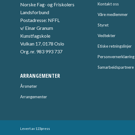
Norske Fag- og Friskolers
Kontakt oss
Landsforbund
Våre medlemmer
Postadresse: NFFL
Styret
v/ Einar Granum
Kunstfagskole
Vedtekter
Vulkan 17, 0178 Oslo
Etiske retningslinjer
Org. nr. 983 993 737
Personvernerklæring
Samarbeidspartnere
ARRANGEMENTER
Årsmøter
Arrangementer
Levert av
123press