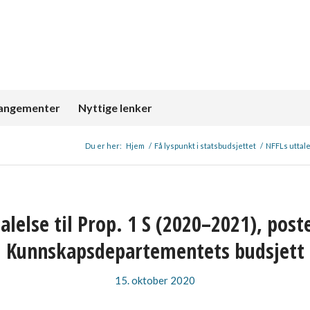
angementer
Nyttige lenker
Du er her:
Hjem
/
Få lyspunkt i statsbudsjettet
/
NFFLs uttale
alelse til Prop. 1 S (2020–2021), pos
Kunnskapsdepartementets budsjett
15. oktober 2020